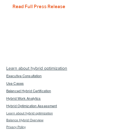
Read Full Press Release
Gather Sciences
10400 Old Alabama Rd.
Connector
Suite 400
Alpharetta, GA 30022
Learn about hybrid optimization
Executive Consultation
Use Cases
Balanced Hybrid Certification
Hybrid Work Analytics
Hybrid Optimization Assessment
Learn about hybrid optimization
Balance Hybrid Overview
Privacy Policy